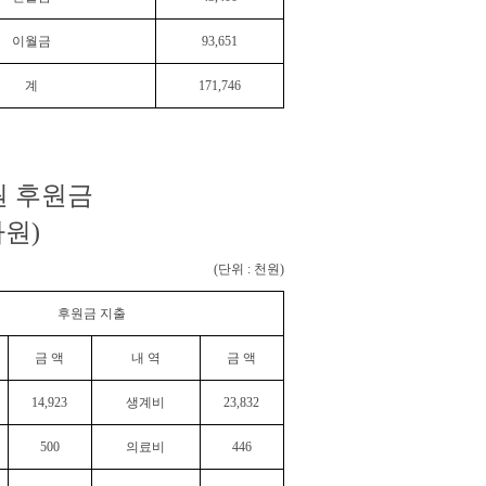
이월금
93,651
계
171,746
원 후원금
가원)
(단위 : 천원)
후원금 지출
금 액
내 역
금 액
14,923
생계비
23,832
500
의료비
446