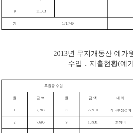
9
11,363
계
171,746
2013년 무지개동산 예가
수입 ․ 지출현황(예
후원금 수입
월
금 액
월
금 액
내 역
1
7,783
8
22,910
기타후생경비
2
7,696
9
10,931
회의비