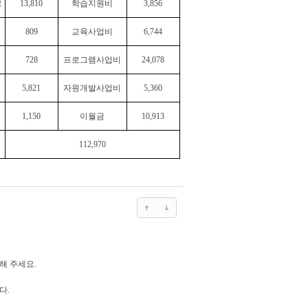
료
13,810
학습지원비
3,856
809
교육사업비
6,744
728
프로그램사업비
24,078
5,821
자원개발사업비
5,360
1,150
이월금
10,913
112,970
해 주세요.
다.