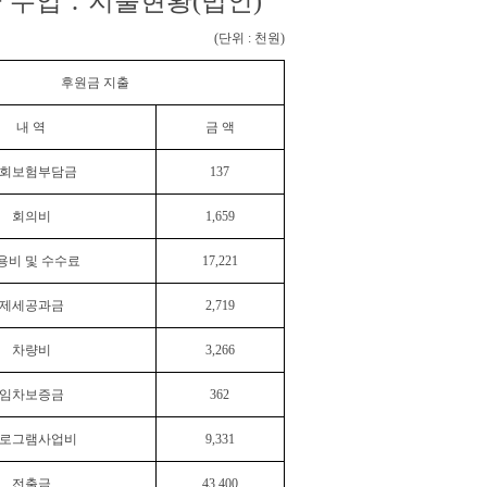
 수입 ․ 지출현황(법인)
(단위 : 천원)
후원금 지출
내 역
금 액
회보험부담금
137
회의비
1,659
용비 및 수수료
17,221
제세공과금
2,719
차량비
3,266
임차보증금
362
로그램사업비
9,331
전출금
43,400