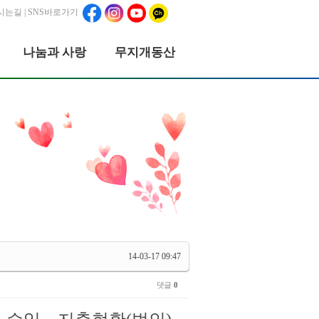
시는길
| SNS바로가기
나눔과 사랑
무지개동산
14-03-17 09:47
댓글
0