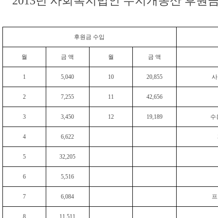
2013년 사회복지법인 무지개동산 후원금
후원금 수입
월
금 액
월
금 액
1
5,040
10
20,855
사
2
7,255
11
42,656
3
3,450
12
19,189
수
4
6,622
5
32,205
6
5,516
7
6,084
프
8
11,511