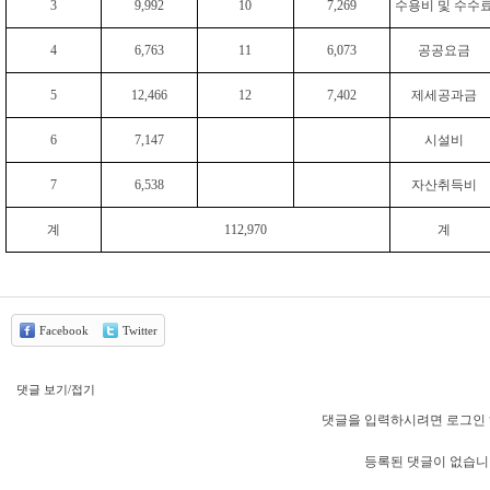
3
9,992
10
7,269
수용비 및 수수
4
6,763
11
6,073
공공요금
5
12,466
12
7,402
제세공과금
6
7,147
시설비
7
6,538
자산취득비
계
112,970
계
Facebook
Twitter
댓글 보기/접기
댓글을 입력하시려면 로그인 
등록된 댓글이 없습니