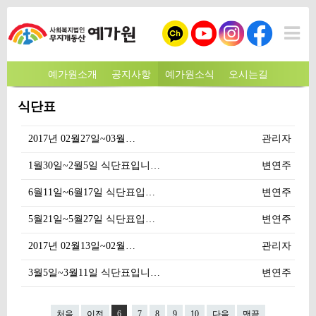
예가원소개
공지사항
예가원소식
오시는길
식단표
2017년 02월27일~03월…
관리자
1월30일~2월5일 식단표입니…
변연주
6월11일~6월17일 식단표입…
변연주
5월21일~5월27일 식단표입…
변연주
2017년 02월13일~02월…
관리자
3월5일~3월11일 식단표입니…
변연주
처음
이전
6
7
8
9
10
다음
맨끝