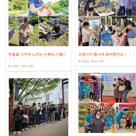
텃밭을 가꾸며 느끼는 수확의 기쁨♬
오병이어 행사에 참여했어요♬
+
1
+
1
By
Rosa
Views
440
By
Rosa
Views
362