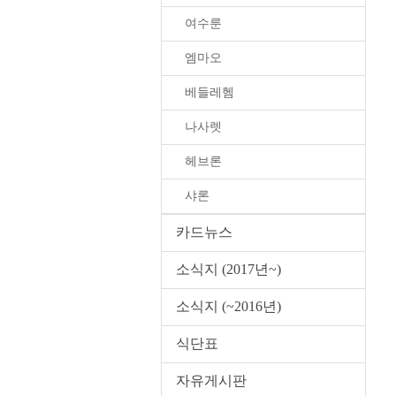
여수룬
엠마오
베들레헴
나사렛
헤브론
샤론
카드뉴스
소식지 (2017년~)
소식지 (~2016년)
식단표
자유게시판