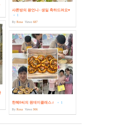
♥
샤론방의 왕언니~ 생일 축하드려요♥
+
1
By
Rosa
Views
687
한
한혜0씨의 원데이클래스♬
+
1
By
Rosa
Views
906