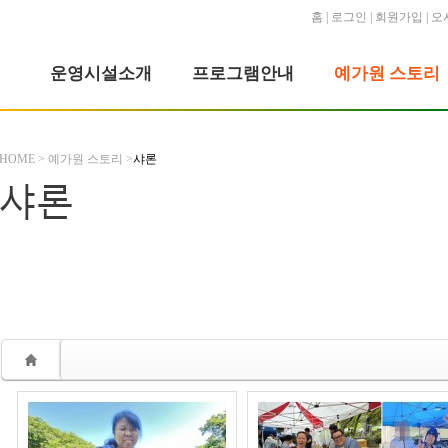
홈
|
로그인
|
회원가입
|
오
운영시설소개
프로그램안내
예가원 스토리
HOME > 예가원 스토리 >
샤론
샤론