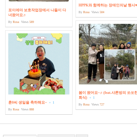
HPPK와 함께하는 장애인의날 행사
포이에마 보호작업장에서 나들이 다
By
Rosa
Views
584
녀왔어요♬
By
Rosa
Views
589
봄이 왔어요~♬(feat.샤론방의 쏘쏘
회식)
+
1
훈0씨 생일을 축하해요~
+
1
By
Rosa
Views
727
By
Rosa
Views
888