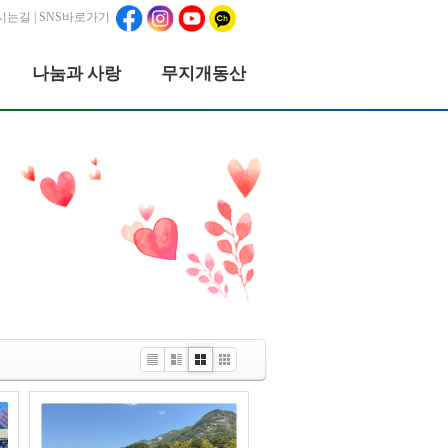
시는길
| SNS바로가기
나눔과 사랑
무지개동산
List
Webzine
Gallery
Picture