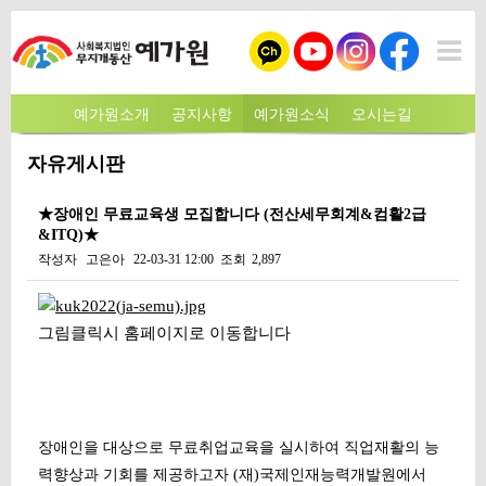
예가원소개
공지사항
예가원소식
오시는길
자유게시판
★장애인 무료교육생 모집합니다 (전산세무회계&컴활2급
&ITQ)★
작성자
고은아
22-03-31 12:00
조회
2,897
본문
그림클릭시 홈페이지로 이동합니다
장애인을 대상으로 무료취업교육을 실시하여 직업재활의 능
력향상과 기회를 제공하고자 (재)국제인재능력개발원에서