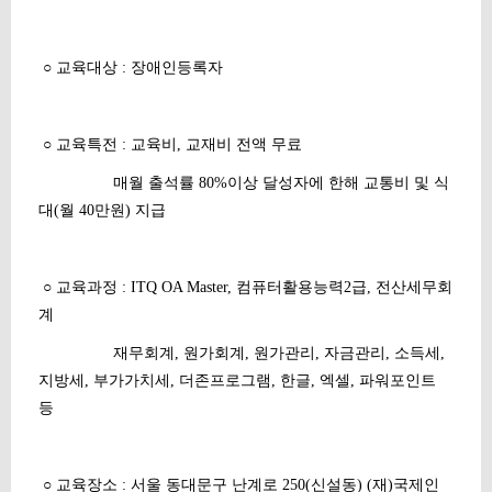
○ 교육대상 : 장애인등록자
○ 교육특전 : 교육비, 교재비 전액 무료
매월 출석률 80%이상 달성자에 한해 교통비 및 식
대(월 40만원) 지급
○ 교육과정 : ITQ OA Master, 컴퓨터활용능력2급, 전산세무회
계
재무회계, 원가회계, 원가관리, 자금관리, 소득세,
지방세, 부가가치세, 더존프로그램, 한글, 엑셀, 파워포인트
등
○ 교육장소 : 서울 동대문구 난계로 250(신설동) (재)국제인